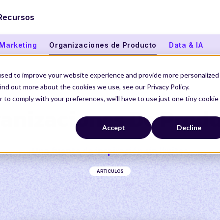
Recursos
 Marketing
Organizaciones de Producto
Data & IA
used to improve your website experience and provide more personalized
ind out more about the cookies we use, see our Privacy Policy.
r to comply with your preferences, we'll have to use just one tiny cookie
anizaciones De Prod
Accept
Decline
Una fuente de inspiración sin límites
ARTÍCULOS