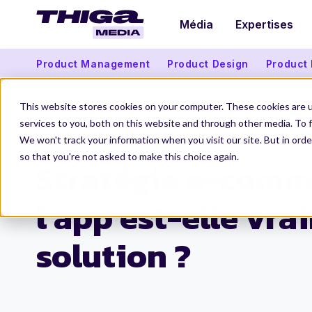
Média
Expertises
Product Management
Product Design
Product
This website stores cookies on your computer. These cookies are 
services to you, both on this website and through other media. To f
We won't track your information when you visit our site. But in orde
Thiga Media
Product Management
Stratégie e-commerce : l’app est-elle vraimen
so that you're not asked to make this choice again.
Stratégie e-comme
l’app est-elle vra
solution ?