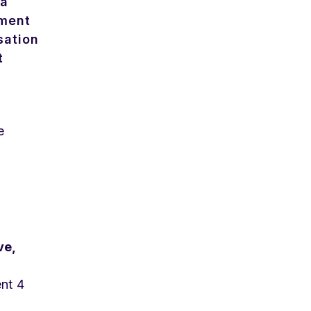
 à
ement
sation
t
e
ve,
ent 4
.