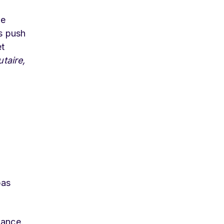
Ce
ns push
et
taire,
pas
nance.