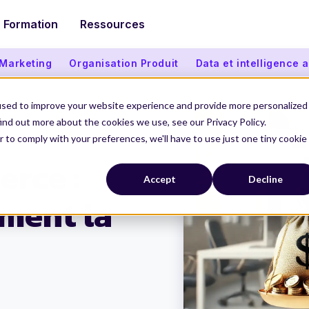
Formation
Ressources
 Marketing
Organisation Produit
Data et intelligence ar
used to improve your website experience and provide more personalized
ind out more about the cookies we use, see our Privacy Policy.
r to comply with your preferences, we'll have to use just one tiny cookie
t la solution ?
rce :
Accept
Decline
iment la