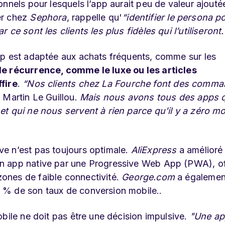
nnels pour lesquels l’app aurait peu de valeur ajouté
er chez
Sephora
, rappelle qu'
“identifier le persona p
ce sont les clients les plus fidèles qui l’utiliseront.
pp est adaptée aux achats fréquents, comme sur les
le récurrence, comme le luxe ou les articles
fire
.
“Nos clients chez La Fourche font des comm
e
Martin Le Guillou.
Mais nous avons tous des apps 
t qui ne nous servent à rien parce qu'il y a zéro mo
e n’est pas toujours optimale.
AliExpress
a amélioré
n app native par une Progressive Web App (PWA), of
ones de faible connectivité.
George.com
a égalemen
 % de son taux de conversion mobile..
bile ne doit pas être une décision impulsive.
"Une ap