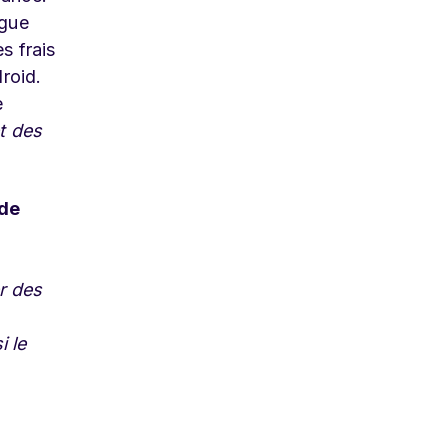
ogue
s frais
droid.
e
t des
 de
er des
 le