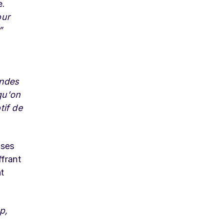
e.
our
”
andes
qu'on
tif de
 ses
frant
t
p,