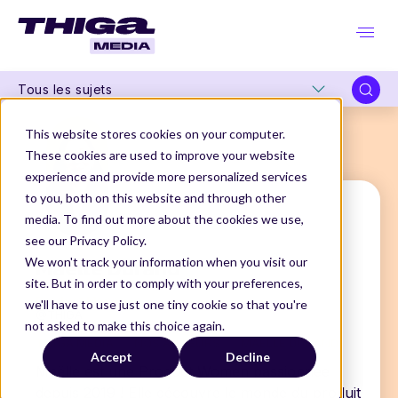
Tous les sujets
This website stores cookies on your computer.
These cookies are used to improve your website
experience and provide more personalized services
to you, both on this website and through other
media. To find out more about the cookies we use,
see our Privacy Policy.
Maëlle Durand
We won't track your information when you visit our
site. But in order to comply with your preferences,
Product Manager
we'll have to use just one tiny cookie so that you're
@THIGA
not asked to make this choice again.
THIGA MEDIA
NOS AUTEURS
MAËLLE DURAND
Accept
Decline
Maëlle est une Product Women passionnée
depuis 2019 ! Elle découvre le monde du produit