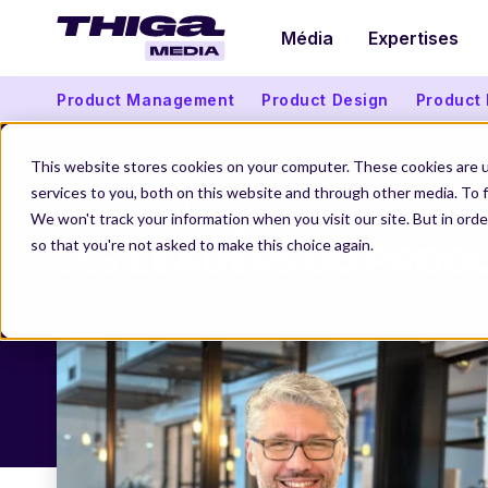
Média
Expertises
Product Management
Product Design
Product
This website stores cookies on your computer. These cookies are 
services to you, both on this website and through other media. To f
LE MÉDIA QUI
ÉCLAIRE
We won't track your information when you visit our site. But in orde
LES
LEADERS DU PRODU
so that you're not asked to make this choice again.