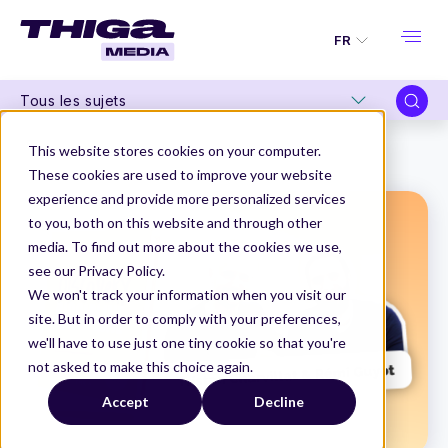
FR
Tous les sujets
Thiga Media
Product Management
This website stores cookies on your computer.
La méthode « Discovery Discipline » : les 7 étapes F.O.C.U.S.E.D
These cookies are used to improve your website
experience and provide more personalized services
to you, both on this website and through other
media. To find out more about the cookies we use,
see our Privacy Policy.
We won't track your information when you visit our
site. But in order to comply with your preferences,
we'll have to use just one tiny cookie so that you're
not asked to make this choice again.
Accept
Decline