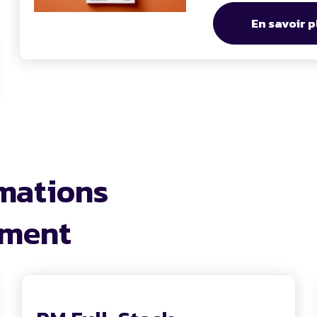
En savoir p
mations
ement