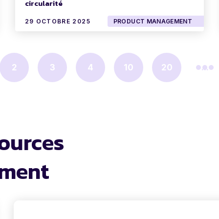
circularité
29 OCTOBRE 2025
PRODUCT MANAGEMENT
2
3
4
10
20
...
sources
ement