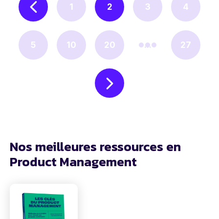
1
2
3
4
5
10
20
...
27
Nos meilleures ressources en
Product Management