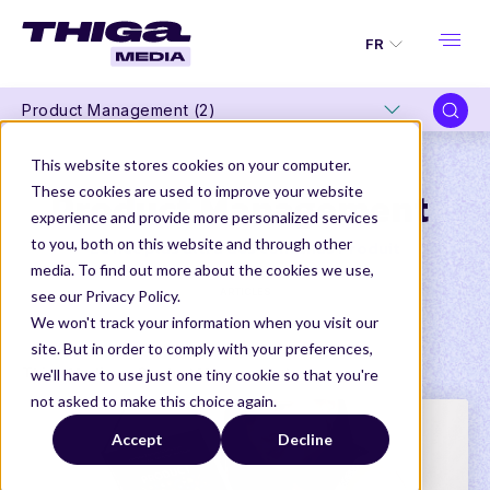
FR
Product Management (2)
This website stores cookies on your computer.
These cookies are used to improve your website
Product Management
experience and provide more personalized services
to you, both on this website and through other
Le nec plus ultra des contenus Produit
media. To find out more about the cookies we use,
ARTICLES
see our Privacy Policy.
We won't track your information when you visit our
site. But in order to comply with your preferences,
Thiga Media
Product Management
we'll have to use just one tiny cookie so that you're
not asked to make this choice again.
Accept
Decline