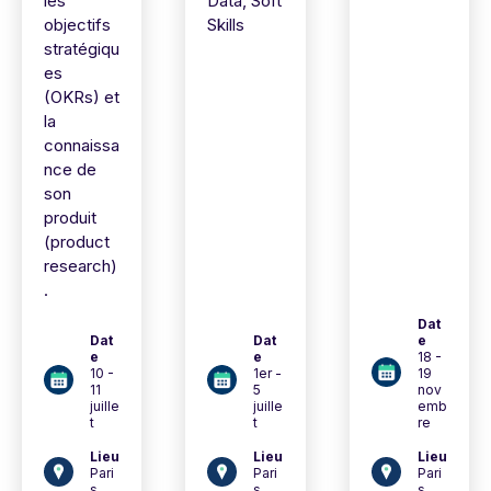
les
Data, Soft
objectifs
Skills
stratégiqu
es
(OKRs) et
la
connaissa
nce de
son
produit
(product
research)
.
Dat
Dat
Dat
e
e
e
18 -
10 -
1er -
19
11
5
nov
juille
juille
emb
t
t
re
Lieu
Lieu
Lieu
Pari
Pari
Pari
s
s
s