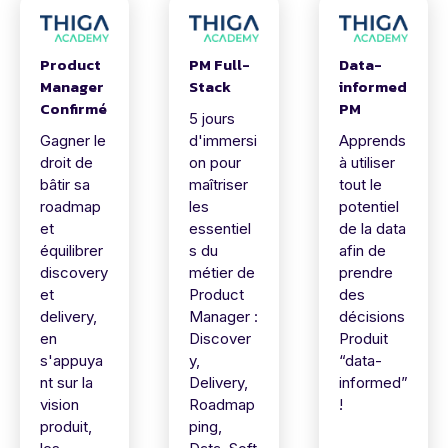
Product
PM Full-
Data-
Manager
Stack
informed
Confirmé
PM
5 jours
Gagner le
d'immersi
Apprends
droit de
on pour
à utiliser
bâtir sa
maîtriser
tout le
roadmap
les
potentiel
et
essentiel
de la data
équilibrer
s du
afin de
discovery
métier de
prendre
et
Product
des
delivery,
Manager :
décisions
en
Discover
Produit
s'appuya
y,
“data-
nt sur la
Delivery,
informed”
vision
Roadmap
!
produit,
ping,