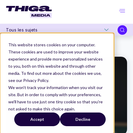
Tous les sujets
Thiga Media
Product Management
This website stores cookies on your computer.
“La discovery at scale, c'est avant tout un état d'esprit.”
These cookies are used to improve your website
experience and provide more personalized services
to you, both on this website and through other
media. To find out more about the cookies we use,
see our Privacy Policy.
We won't track your information when you visit our
site. But in order to comply with your preferences,
we'll have to use just one tiny cookie so that you're
not asked to make this choice again.
Accept
Decline