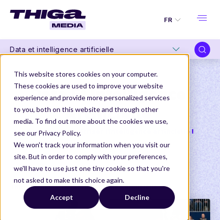
FR
Data et intelligence artificielle
This website stores cookies on your computer.
These cookies are used to improve your website
Data Et Intelligence
experience and provide more personalized services
Artificielle
to you, both on this website and through other
media. To find out more about the cookies we use,
Apprenez à maitriser l'intelligence artificielle !
see our Privacy Policy.
We won't track your information when you visit our
ARTICLES
site. But in order to comply with your preferences,
we'll have to use just one tiny cookie so that you're
not asked to make this choice again.
Thiga Media
Data Et Intelligence Artificielle
Accept
Decline