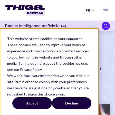
FR
Data et intelligence artificielle (4)
This website stores cookies on your computer.
These cookies are used to improve your website
Data Et Intelligence
experience and provide more personalized services
Artificielle
to you, both on this website and through other
media. To find out more about the cookies we use,
Apprenez à maitriser l'intelligence artificielle !
see our Privacy Policy.
We won't track your information when you visit our
ARTICLES
site. But in order to comply with your preferences,
we'll have to use just one tiny cookie so that you're
not asked to make this choice again.
Thiga Media
Data Et Intelligence Artificielle
Accept
Decline