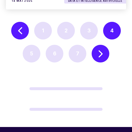
14 MAI 2025
DATA ET INTELLIGENCE ARTIFICIELLE
1
2
3
4
5
6
7