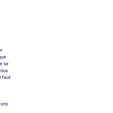
er
que
e se
plus
 faut
vons