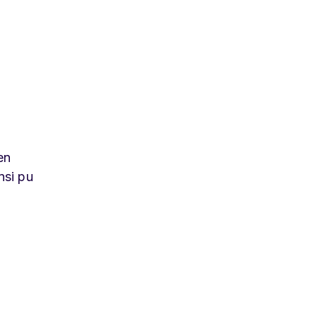
en
nsi pu