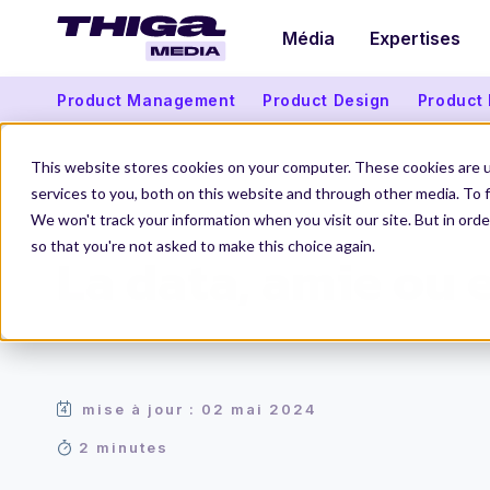
Média
Expertises
Product Management
Product Design
Product
This website stores cookies on your computer. These cookies are 
services to you, both on this website and through other media. To f
We won't track your information when you visit our site. But in orde
Thiga Media
Product Management
La data, amie ou en
so that you're not asked to make this choice again.
La data, amie ou 
mise à jour : 02 mai 2024
2 minutes