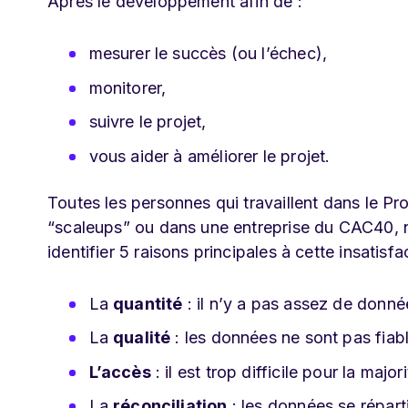
Après le développement afin de :
mesurer le succès (ou l’échec),
monitorer,
suivre le projet,
vous aider à améliorer le projet.
Toutes les personnes qui travaillent dans le Pro
“scaleups” ou dans une entreprise du CAC40, ne
identifier 5 raisons principales à cette insatisfa
La
quantité
: il n’y a pas assez de donné
La
qualité
: les données ne sont pas fiab
L’accès
: il est trop difficile pour la ma
La
réconciliation
: les données se réparti