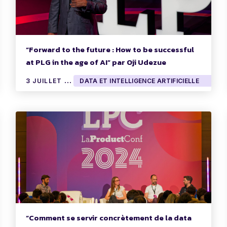
“Forward to the future : How to be successful
at PLG in the age of AI” par Oji Udezue
3
JUILLET 2024
DATA ET INTELLIGENCE ARTIFICIELLE
“Comment se servir concrètement de la data