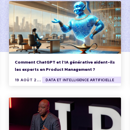
Comment ChatGPT et l’IA générative aident-ils
les experts en Product Management ?
1
9 AOÛT 2024
DATA ET INTELLIGENCE ARTIFICIELLE