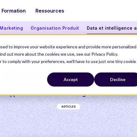
Formation
Ressources
 Marketing
Organisation Produit
Data et intelligence ar
used to improve your website experience and provide more personalized
ind out more about the cookies we use, see our Privacy Policy.
r to comply with your preferences, we'll have to use just one tiny cookie
Et Intelligence Artifi
Accept
Decline
Apprenez à maitriser l'intelligence artificielle !
ARTICLES