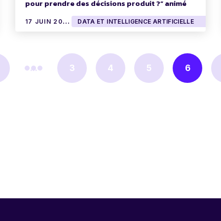
pour prendre des décisions produit ?” animé
par Kévin Deniau
1
7 JUIN 2024
DATA ET INTELLIGENCE ARTIFICIELLE
...
3
4
5
6