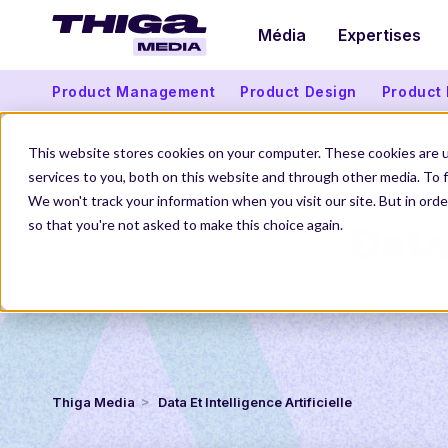
Média
Expertises
Product Management
Product Design
Product
This website stores cookies on your computer. These cookies are 
services to you, both on this website and through other media. To f
We won't track your information when you visit our site. But in orde
Data 
so that you're not asked to make this choice again.
Thiga Media
Data Et Intelligence Artificielle