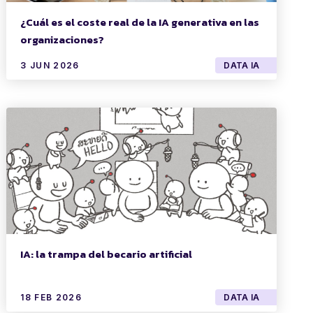
¿Cuál es el coste real de la IA generativa en las
organizaciones?
3 JUN 2026
DATA IA
IA: la trampa del becario artificial
18 FEB 2026
DATA IA