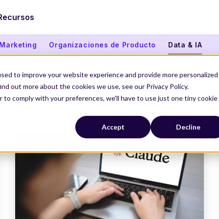
Recursos
 Marketing
Organizaciones de Producto
Data & IA
Product Builder: 5 conceptos clave para
used to improve your website experience and provide more personalized
entender el cambio
ind out more about the cookies we use, see our Privacy Policy.
r to comply with your preferences, we'll have to use just one tiny cookie
15 JUL 2026
DATA IA
Accept
Decline