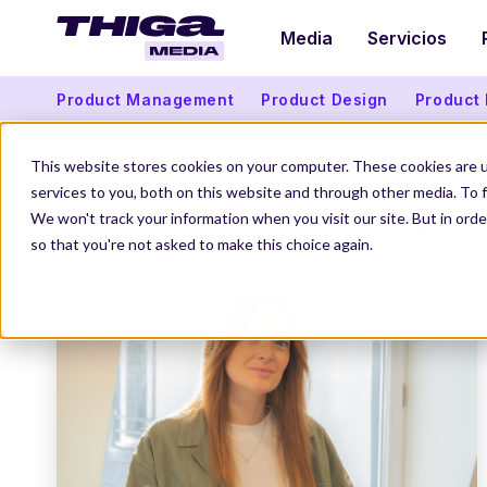
Media
Servicios
Product Management
Product Design
Product
La guía de las AI Evals: cómo testar, medir y
This website stores cookies on your computer. These cookies are 
monitorizar tus funcionalidades de IA en
services to you, both on this website and through other media. To f
producción
We won't track your information when you visit our site. But in orde
4 AGO 2026
DATA IA
so that you're not asked to make this choice again.