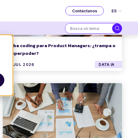
ES
Contáctanos
Vibe coding para Product Managers: ¿trampa o
superpoder?
7 JUL 2026
DATA IA