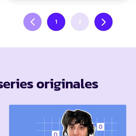
1
2
eries originales