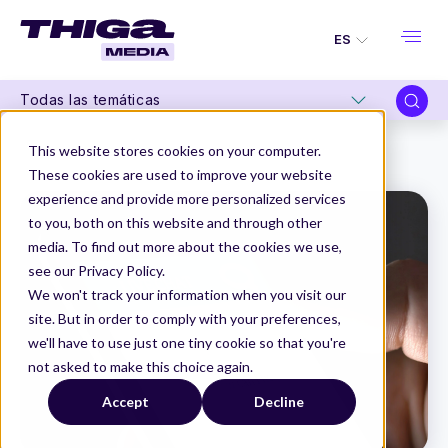
ES
Todas las temáticas
Thiga Media
Product Management
This website stores cookies on your computer.
Chatbot de IA y grupo retail: industrializar GenAI para la atención al cliente
These cookies are used to improve your website
experience and provide more personalized services
to you, both on this website and through other
media. To find out more about the cookies we use,
see our Privacy Policy.
We won't track your information when you visit our
site. But in order to comply with your preferences,
we'll have to use just one tiny cookie so that you're
not asked to make this choice again.
Accept
Decline