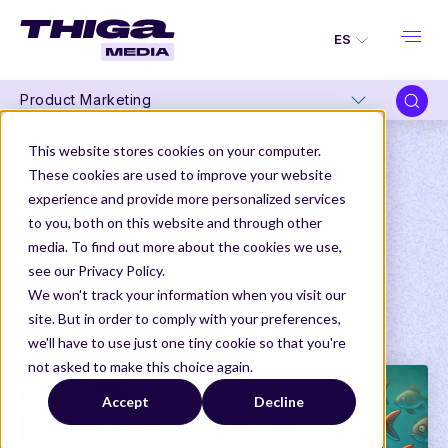
ES
Product Marketing
This website stores cookies on your computer.
These cookies are used to improve your website
Product Marketing
experience and provide more personalized services
to you, both on this website and through other
Sumérgete en las profundidades del PMM
media. To find out more about the cookies we use,
ARTÍCULOS
see our Privacy Policy.
We won't track your information when you visit our
site. But in order to comply with your preferences,
Thiga Media
Product Marketing
we'll have to use just one tiny cookie so that you're
not asked to make this choice again.
Accept
Decline