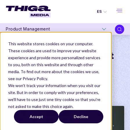
ES
Product Management
This website stores cookies on your computer.
These cookies are used to improve your website
Product Management
experience and provide more personalized services
to you, both on this website and through other
Lo último en contenido de Producto
media. To find out more about the cookies we use,
ARTÍCULOS
see our Privacy Policy.
We won't track your information when you visit our
site. But in order to comply with your preferences,
Thiga Media
Product Management
we'll have to use just one tiny cookie so that you're
not asked to make this choice again.
Accept
Decline