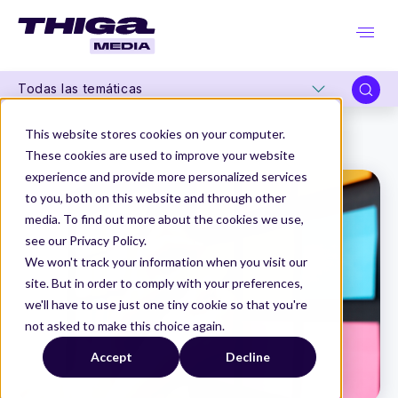
Todas las temáticas
Thiga Media
Product Management
This website stores cookies on your computer.
Priorizar funcionalidades y oportunidades en tu producto digital
These cookies are used to improve your website
experience and provide more personalized services
to you, both on this website and through other
media. To find out more about the cookies we use,
see our Privacy Policy.
We won't track your information when you visit our
site. But in order to comply with your preferences,
we'll have to use just one tiny cookie so that you're
not asked to make this choice again.
Accept
Decline