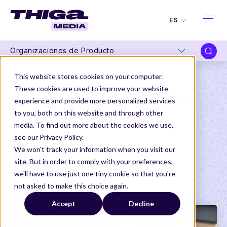
ES
Organizaciones de Producto
This website stores cookies on your computer.
These cookies are used to improve your website
Organizaciones De
experience and provide more personalized services
Producto
to you, both on this website and through other
media. To find out more about the cookies we use,
Una fuente de inspiración sin límites
see our Privacy Policy.
We won't track your information when you visit our
ARTÍCULOS
site. But in order to comply with your preferences,
we'll have to use just one tiny cookie so that you're
not asked to make this choice again.
Thiga Media
Organizaciones De Producto
Accept
Decline