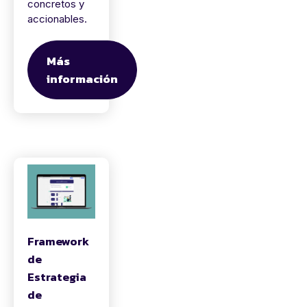
concretos y
accionables.
Más
información
Framework
de
Estrategia
de