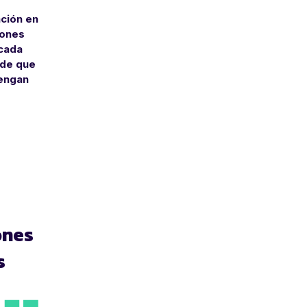
ción en
iones
 cada
 de que
tengan
ones
s