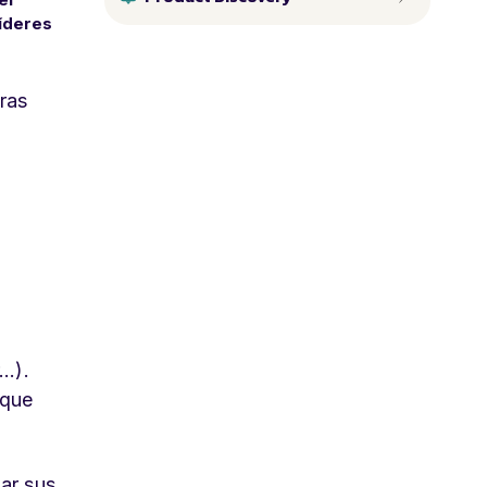
líderes
tras
..).
 que
ar sus