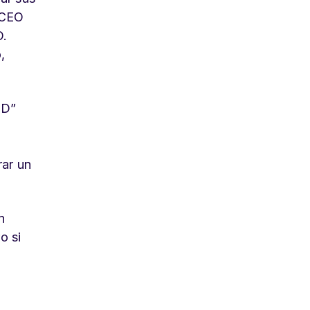
 CEO
D.
,
ED”
rar un
n
o si