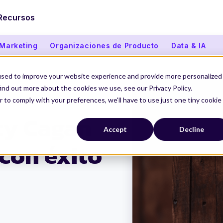
Recursos
 Marketing
Organizaciones de Producto
Data & IA
used to improve your website experience and provide more personalized
ind out more about the cookies we use, see our Privacy Policy.
r to comply with your preferences, we'll have to use just one tiny cookie
transformar con éxito los productos
ty Cagan
Accept
Decline
con éxito