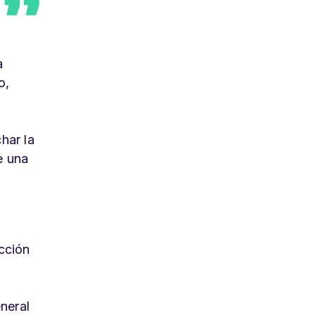
a
o,
har la
e una
cción
neral