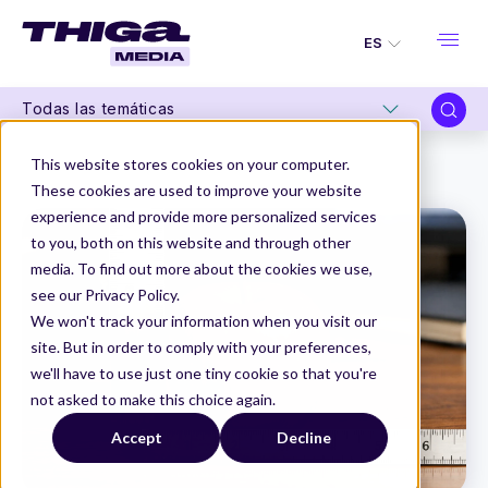
ES
Todas las temáticas
Thiga Media
Organizaciones de Producto
This website stores cookies on your computer.
Comprender y reforzar la madurez de los productos de su organización
These cookies are used to improve your website
experience and provide more personalized services
to you, both on this website and through other
media. To find out more about the cookies we use,
see our Privacy Policy.
We won't track your information when you visit our
site. But in order to comply with your preferences,
we'll have to use just one tiny cookie so that you're
not asked to make this choice again.
Accept
Decline