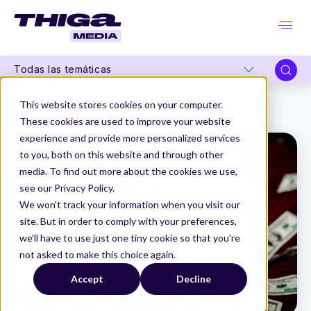
Todas las temáticas
Thiga Media
Carreras de producto
This website stores cookies on your computer.
¿Quién decide el Pricing? - A Product Letter #28
These cookies are used to improve your website
experience and provide more personalized services
to you, both on this website and through other
media. To find out more about the cookies we use,
see our Privacy Policy.
We won't track your information when you visit our
site. But in order to comply with your preferences,
we'll have to use just one tiny cookie so that you're
not asked to make this choice again.
Accept
Decline