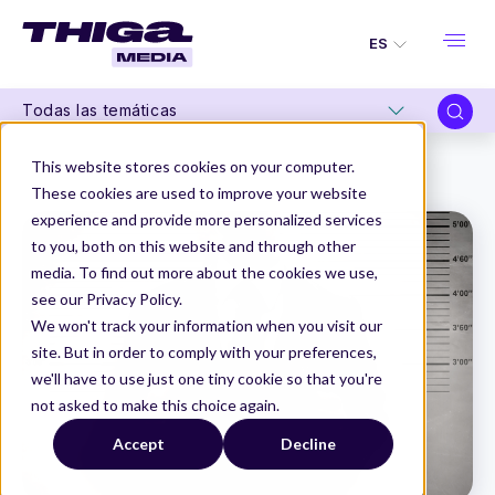
ES
Todas las temáticas
Thiga Media
Product Management
This website stores cookies on your computer.
¿Los OKRs no funcionan? ¿De quién es la culpa?
These cookies are used to improve your website
experience and provide more personalized services
to you, both on this website and through other
media. To find out more about the cookies we use,
see our Privacy Policy.
We won't track your information when you visit our
site. But in order to comply with your preferences,
we'll have to use just one tiny cookie so that you're
not asked to make this choice again.
Accept
Decline