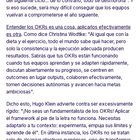
del siguiente ciclo... de lo contrario, todo se desmorona
". Y
si eso sucede, será muy difícil conseguir que los equipos
vuelvan a comprometerse el año siguiente.
Entender los OKRs es una cosa, aplicarlos efectivamente
es otra
. Como dice Christina Wodtke:
"Al igual que con la
dieta y el ejercicio, todo el mundo sabe qué hacer, pero
solo la consistencia y la ejecución adecuada producen
resultados. Sabrás que tus OKRs están funcionando
cuando tus equipos aprendan y se adapten rápidamente,
discutan abiertamente su progreso, se centren en
outcomes en lugar outputs, colaboren efectivamente,
tomen decisiones autónomas y avancen hacia metas
ambiciosas"
.
Dicho esto, Hugo Klein advierte contra ser excesivamente
rígido: "
¡No seas un fundamentalista de los OKRs! Aplicar
el framework al pie de la letra no funciona. Necesitas
adaptarlo a tu contexto: experimenta, empuja sus límites y
aprende de él"
. En última instancia, los OKRs no se tratan
solo de alcanzar objetivos numéricos, sino de transformar