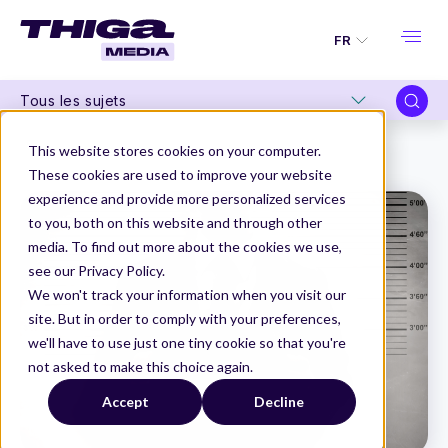
FR
Tous les sujets
Thiga Media
Product Management
This website stores cookies on your computer.
OKR m’a tuer : qui est vraiment coupable ?
These cookies are used to improve your website
experience and provide more personalized services
to you, both on this website and through other
media. To find out more about the cookies we use,
see our Privacy Policy.
We won't track your information when you visit our
site. But in order to comply with your preferences,
we'll have to use just one tiny cookie so that you're
not asked to make this choice again.
Accept
Decline