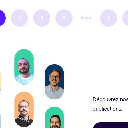
2
3
4
...
7
Découvrez nos 
publications.