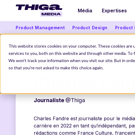
Média
Expertises
Product Management
Product Design
Product
This website stores cookies on your computer. These cookies are 
services to you, both on this website and through other media. To f
THIGA MEDIA
NOS AUTEURS
CHARLES FAND
We won't track your information when you visit our site. But in orde
so that you're not asked to make this choice again.
Charles Fan
Journaliste
@Thiga
Charles Fandre est journaliste pour le médi
carrière en 2022 en tant qu’indépendant, pa
rédactions comme France Culture, francein