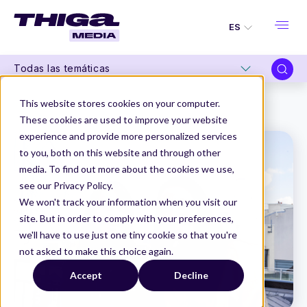
ES
Todas las temáticas
Thiga Media
Product Management
This website stores cookies on your computer.
"Este libro aspira a convertirse en la nueva referencia en Product Management."
These cookies are used to improve your website
experience and provide more personalized services
to you, both on this website and through other
media. To find out more about the cookies we use,
see our Privacy Policy.
We won't track your information when you visit our
site. But in order to comply with your preferences,
we'll have to use just one tiny cookie so that you're
not asked to make this choice again.
Accept
Decline