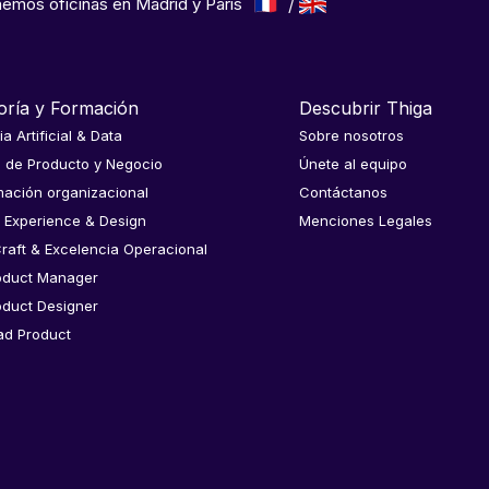
emos oficinas en Madrid y París
oría y Formación
Descubrir Thiga
ia Artificial & Data
Sobre nosotros
a de Producto y Negocio
Únete al equipo
ación organizacional
Contáctanos
 Experience & Design
Menciones Legales
raft & Excelencia Operacional
oduct Manager
oduct Designer
ad Product