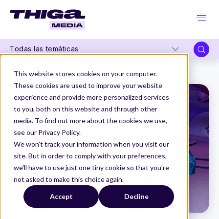
Todas las temáticas
Thiga Media
Editorial
Técnicas de Gestión Emocional para Product Managers - A Product Letter #31
This website stores cookies on your computer.
These cookies are used to improve your website
experience and provide more personalized services
to you, both on this website and through other
media. To find out more about the cookies we use,
see our Privacy Policy.
We won't track your information when you visit our
site. But in order to comply with your preferences,
we'll have to use just one tiny cookie so that you're
not asked to make this choice again.
Accept
Decline