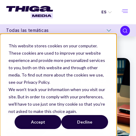
ES
Todas las temáticas
Thiga Media
Product Management
This website stores cookies on your computer.
Cómo integrar la IA en tu producto
These cookies are used to improve your website
experience and provide more personalized services
to you, both on this website and through other
media. To find out more about the cookies we use,
see our Privacy Policy.
We won't track your information when you visit our
site. But in order to comply with your preferences,
we'll have to use just one tiny cookie so that you're
not asked to make this choice again.
Accept
Decline