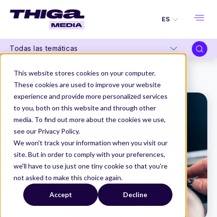
ES
Todas las temáticas
Thiga Media
Product Management
This website stores cookies on your computer.
¿Por qué y cómo debería utilizar ChatGPT como Product Manager?
These cookies are used to improve your website
experience and provide more personalized services
to you, both on this website and through other
media. To find out more about the cookies we use,
see our Privacy Policy.
We won't track your information when you visit our
site. But in order to comply with your preferences,
we'll have to use just one tiny cookie so that you're
not asked to make this choice again.
Accept
Decline