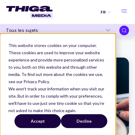
FR
Tous les sujets
Thiga Media
Product Management
This website stores cookies on your computer.
ChatGPT pour Product Manager : meilleurs prompts et utilisation
These cookies are used to improve your website
experience and provide more personalized services
to you, both on this website and through other
media. To find out more about the cookies we use,
see our Privacy Policy.
We won't track your information when you visit our
site. But in order to comply with your preferences,
we'll have to use just one tiny cookie so that you're
not asked to make this choice again.
Accept
Decline