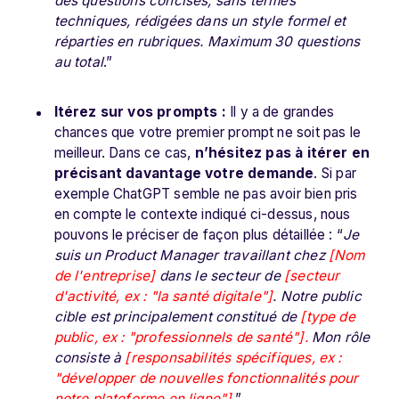
des questions concises, sans termes
techniques, rédigées dans un style formel et
réparties en rubriques. Maximum 30 questions
au total
.”
Itérez sur vos prompts :
Il y a de grandes
chances que votre premier prompt ne soit pas le
meilleur. Dans ce cas,
n’hésitez pas à itérer en
précisant davantage votre demande
. Si par
exemple ChatGPT semble ne pas avoir bien pris
en compte le contexte indiqué ci-dessus, nous
pouvons le préciser de façon plus détaillée : “
Je
suis un Product Manager travaillant chez
[Nom
de l'entreprise]
dans le secteur de
[secteur
d'activité, ex : "la santé digitale"]
. Notre public
cible est principalement constitué de
[type de
public, ex : "professionnels de santé"].
Mon rôle
consiste à
[responsabilités spécifiques, ex :
"développer de nouvelles fonctionnalités pour
notre plateforme en ligne"]
.”