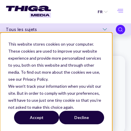
FR
Tous les sujets
Thiga Media
Le Dico du Produit
This website stores cookies on your computer.
Intelligence artificielle générative
These cookies are used to improve your website
experience and provide more personalized services
to you, both on this website and through other
media. To find out more about the cookies we use,
see our Privacy Policy.
We won't track your information when you visit our
site. But in order to comply with your preferences,
we'll have to use just one tiny cookie so that you're
not asked to make this choice again.
Accept
Decline