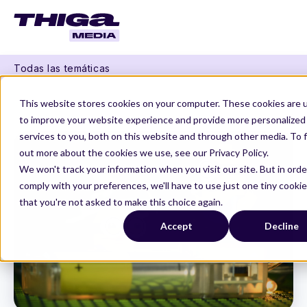
Todas las temáticas
Thiga Media
Carreras de producto
This website stores cookies on your computer. These cookies are 
El Gru Hacking - A Product Letter #26
to improve your website experience and provide more personalized
services to you, both on this website and through other media. To 
out more about the cookies we use, see our Privacy Policy.
We won't track your information when you visit our site. But in orde
comply with your preferences, we'll have to use just one tiny cookie
that you're not asked to make this choice again.
Accept
Decline