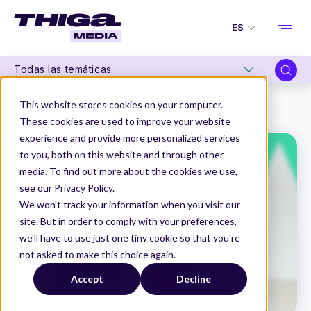
ES
Todas las temáticas
Thiga Media
Product Management
This website stores cookies on your computer.
"La Agilidad no está muerta, pero debemos matarla".
These cookies are used to improve your website
experience and provide more personalized services
to you, both on this website and through other
media. To find out more about the cookies we use,
see our Privacy Policy.
We won't track your information when you visit our
site. But in order to comply with your preferences,
we'll have to use just one tiny cookie so that you're
not asked to make this choice again.
Accept
Decline