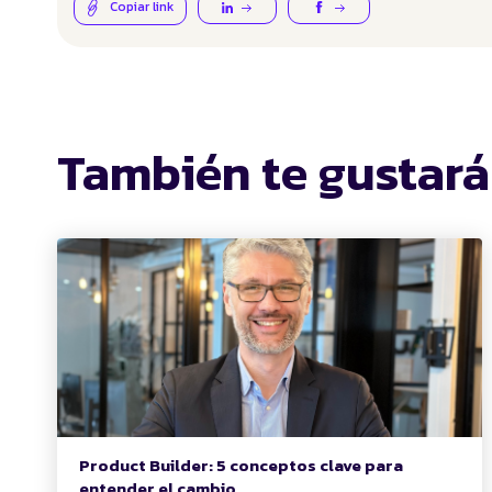
Copiar link
También te gustará
Product Builder: 5 conceptos clave para
entender el cambio