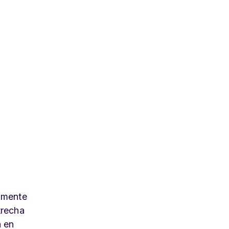
almente
trecha
a en