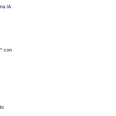
una IA
n" con
do