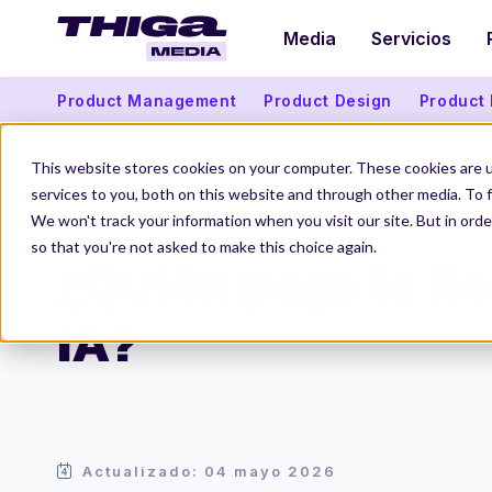
Media
Servicios
Product Management
Product Design
Product
This website stores cookies on your computer. These cookies are 
services to you, both on this website and through other media. To f
We won't track your information when you visit our site. But in orde
Thiga Media
Data & IA
¿Quién paga la fiesta de la IA?
so that you're not asked to make this choice again.
¿Quién paga la fie
IA?
Actualizado: 04 mayo 2026