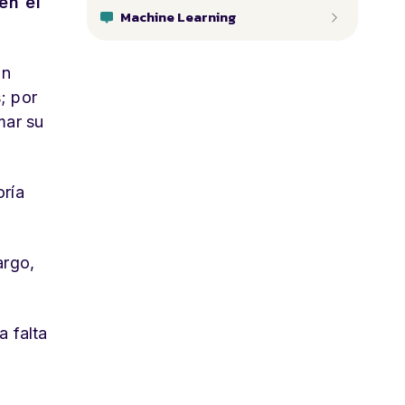
en el
Machine Learning
un
; por
mar su
oría
argo,
a falta