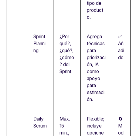
tipo de
product
o.
Sprint
¿Por
Agrega
✅
Planni
qué?,
técnicas
Añ
ng
¿qué?,
para
adi
¿cómo
priorizaci
do
? del
ón, IA
Sprint.
como
apoyo
para
estimaci
ón.
Daily
Máx.
Flexible;
🔄
Scrum
15
incluye
M
min.,
opcione
od