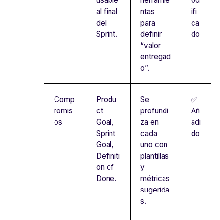
usable
herramie
od
al final
ntas
ifi
del
para
ca
Sprint.
definir
do
“valor
entregad
o”.
Comp
Produ
Se
✅
romis
ct
profundi
Añ
os
Goal,
za en
adi
Sprint
cada
do
Goal,
uno con
Definiti
plantillas
on of
y
Done.
métricas
sugerida
s.