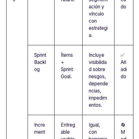
ación y
do
vínculo
con
estrategi
a.
Sprint
Ítems
Incluye
✅
Backl
+
visibilida
Añ
og
Sprint
d sobre
adi
Goal.
riesgos,
do
depende
ncias,
impedim
entos.
Incre
Entreg
Igual,
🔄
ment
able
con
M