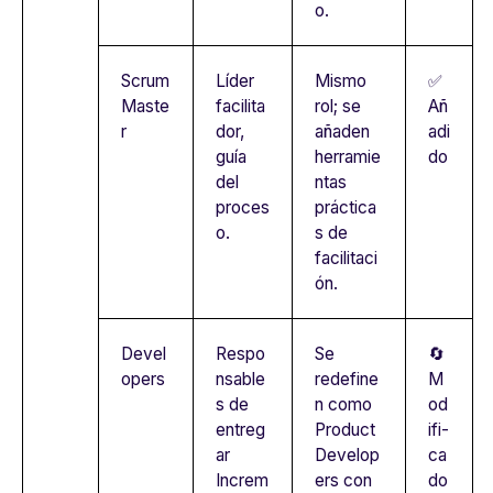
o.
Scrum
Líder
Mismo
✅
Maste
facilita
rol; se
Añ
r
dor,
añaden
adi
guía
herramie
do
del
ntas
proces
práctica
o.
s de
facilitaci
ón.
Devel
Respo
Se
🔄
opers
nsable
redefine
M
s de
n como
od
entreg
Product
ifi-
ar
Develop
ca
Increm
ers con
do