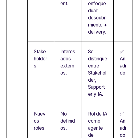
ent.
enfoque
dual:
descubri
miento +
delivery.
Stake
Interes
Se
✅
holder
ados
distingue
Añ
s
extern
entre
adi
os.
Stakehol
do
der,
Support
er y IA.
Nuev
No
Rol de IA
✅
os
definid
como
Añ
roles
os.
agente
adi
de
do