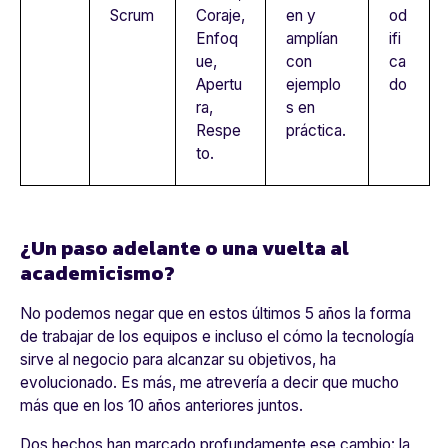
Scrum
Coraje,
en y
od
Enfoq
amplían
ifi
ue,
con
ca
Apertu
ejemplo
do
ra,
s en
Respe
práctica.
to.
¿Un paso adelante o una vuelta al
academicismo?
No podemos negar que en estos últimos 5 años la forma
de trabajar de los equipos e incluso el cómo la tecnología
sirve al negocio para alcanzar su objetivos, ha
evolucionado. Es más, me atrevería a decir que mucho
más que en los 10 años anteriores juntos.
Dos hechos han marcado profundamente ese cambio: la