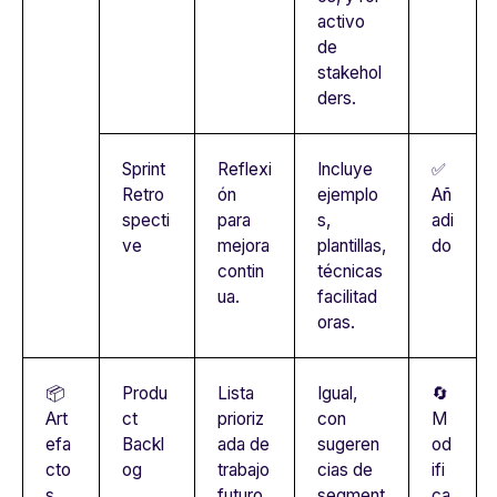
activo
de
stakehol
ders.
Sprint
Reflexi
Incluye
✅
Retro
ón
ejemplo
Añ
specti
para
s,
adi
ve
mejora
plantillas,
do
contin
técnicas
ua.
facilitad
oras.
📦
Produ
Lista
Igual,
🔄
Art
ct
prioriz
con
M
efa
Backl
ada de
sugeren
od
cto
og
trabajo
cias de
ifi
s
futuro.
segment
ca