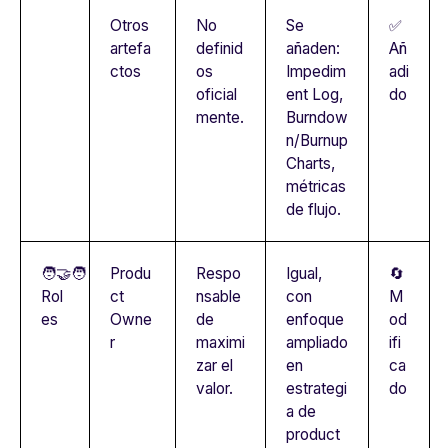
Otros
No
Se
✅
artefa
definid
añaden:
Añ
ctos
os
Impedim
adi
oficial
ent Log,
do
mente.
Burndow
n/Burnup
Charts,
métricas
de flujo.
🧑‍🤝‍🧑
Produ
Respo
Igual,
🔄
Rol
ct
nsable
con
M
es
Owne
de
enfoque
od
r
maximi
ampliado
ifi
zar el
en
ca
valor.
estrategi
do
a de
product