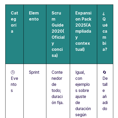
Cat
Elem
Scru
Expansi
¿
eg
ento
m
on Pack
Q
orí
Guide
2025(A
ué
a
2020(
mpliada
ca
Oficial
y
m
y
contex
bi
conci
tual)
a?
sa)
🕒
Sprint
Conte
Igual,
🔄
Eve
nedor
con
De
nto
de
ejemplo
tall
s
todo;
s sobre
e
duraci
ajuste
añ
ón fija.
de
adi
duración
do
según