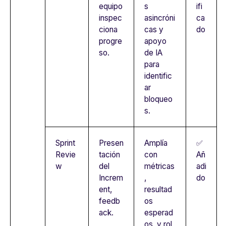
equipo
s
ifi
inspec
asincróni
ca
ciona
cas y
do
progre
apoyo
so.
de IA
para
identific
ar
bloqueo
s.
Sprint
Presen
Amplía
✅
Revie
tación
con
Añ
w
del
métricas
adi
Increm
,
do
ent,
resultad
feedb
os
ack.
esperad
os, y rol