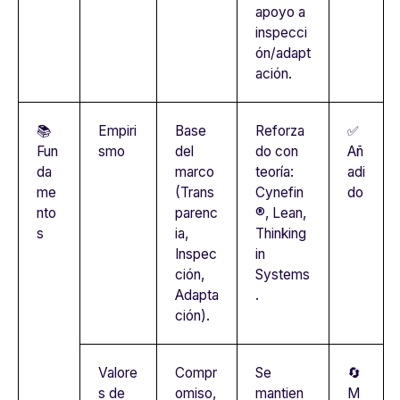
apoyo a
inspecci
ón/adapt
ación.
📚
Empiri
Base
Reforza
✅
Fun
smo
del
do con
Añ
da
marco
teoría:
adi
me
(Trans
Cynefin
do
nto
parenc
®, Lean,
s
ia,
Thinking
Inspec
in
ción,
Systems
Adapta
.
ción).
Valore
Compr
Se
🔄
s de
omiso,
mantien
M