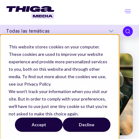
Todas las temáticas
Thiga Media
Data & IA
¿Qué significa “agente”? Y por qué deberías prestar atención al movimiento que acaba de hacer Zapier con MCP
This website stores cookies on your computer.
These cookies are used to improve your website
experience and provide more personalized services
to you, both on this website and through other
media. To find out more about the cookies we use,
see our Privacy Policy.
We won't track your information when you visit our
site. But in order to comply with your preferences,
we'll have to use just one tiny cookie so that you're
not asked to make this choice again.
Accept
Decline