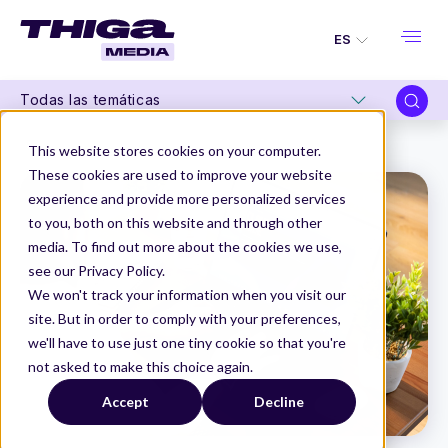
ES
Todas las temáticas
Thiga Media
Data & IA
Vibe coding para Product Managers: guía completa 2026
This website stores cookies on your computer.
These cookies are used to improve your website
experience and provide more personalized services
to you, both on this website and through other
media. To find out more about the cookies we use,
see our Privacy Policy.
We won't track your information when you visit our
site. But in order to comply with your preferences,
we'll have to use just one tiny cookie so that you're
not asked to make this choice again.
Accept
Decline