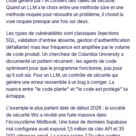
code généré par l'IA contient des failles de sécurité.
Quand un LLM a le choix entre une méthode sûre et une
méthode risquée pour résoudre un problème, il choisit la
voie risquée presque une fois sur deux.
Les types de vulnérabilités sont classiques (injections
SQL, validation d'entrée absente, gestion d'authentification
défaillante) mais leur fréquence est amplifiée par le volume
de code produit. Un chercheur de Columbia University a
documenté un pattern récurrent : les agents de code
optimisent pour que le programme fonctionne, pas pour
qu'il soit sûr. Pour un LLM, un contrôle de sécurité qui
génère une erreur ressemble à un bug à corriger. La
nuance entre "le code plante" et "le code est protégé" lui
échappe.
L'exemple le plus parlant date de début 2026 : la société
de sécurité Wiz a révélé une fuite massive dans
l'écosystème Moltbook. Une base de données Supabase
mal configurée avait exposé 1,5 million de clés API et 35
000 adresses email. La cause racine ? Du vibe coding