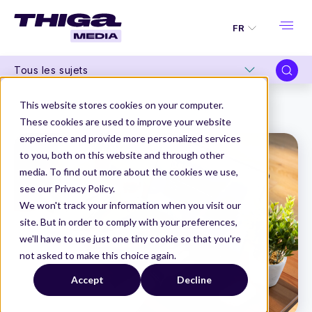
FR
Tous les sujets
Thiga Media
Data et intelligence artificielle
This website stores cookies on your computer.
Vibe coding pour Product Managers : guide complet 2026
These cookies are used to improve your website
experience and provide more personalized services
to you, both on this website and through other
media. To find out more about the cookies we use,
see our Privacy Policy.
We won't track your information when you visit our
site. But in order to comply with your preferences,
we'll have to use just one tiny cookie so that you're
not asked to make this choice again.
Accept
Decline