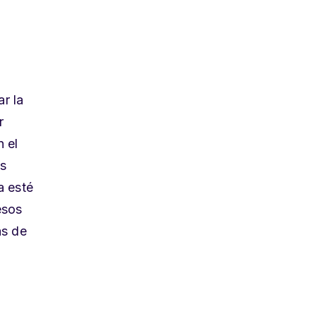
ar la
r
n el
as
a esté
esos
as de