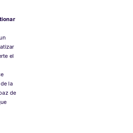
tionar
 un
atizar
rte el
ce
 de la
apaz de
que