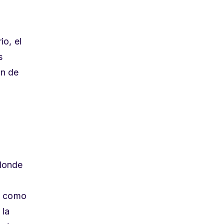
io, el
s
ón de
donde
s como
,
la