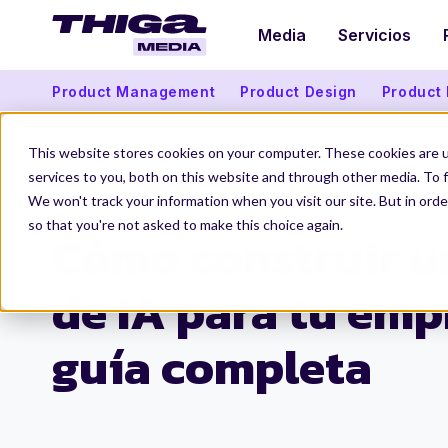
Media
Servicios
Product Management
Product Design
Product
This website stores cookies on your computer. These cookies are 
services to you, both on this website and through other media. To f
We won't track your information when you visit our site. But in orde
Thiga Media
Data & IA
¿Cómo crear un agente de IA para tu empresa?
so that you're not asked to make this choice again.
Cómo construir u
de IA para tu empr
guía completa