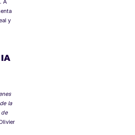
. A
menta
eal y
 IA
menes
de la
 de
Olivier