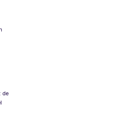
n
z de
l