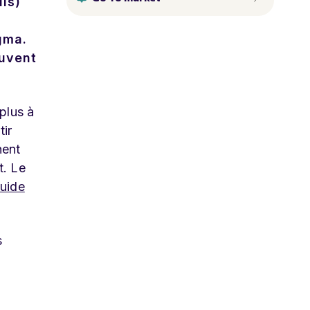
ls)
gma.
euvent
plus à
tir
hent
t. Le
guide
s