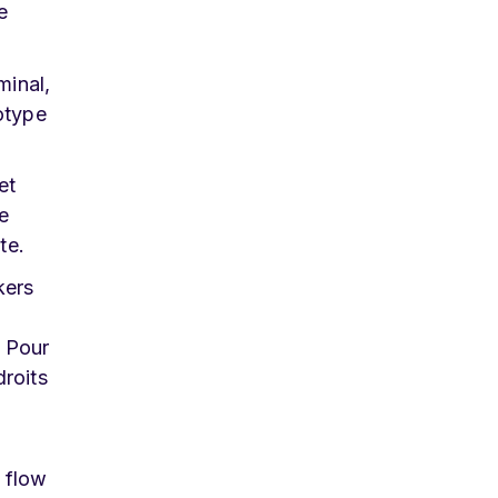
e
minal,
totype
et
e
te.
kers
. Pour
droits
r flow