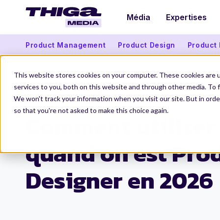
Média
Expertises
Product Management
Product Design
Product
This website stores cookies on your computer. These cookies are 
services to you, both on this website and through other media. To f
We won't track your information when you visit our site. But in orde
Thiga Media
Product Design
Claude pour Product Designer : guide complet 2026
so that you're not asked to make this choice again.
Comment utiliser
quand on est Pro
Designer en 2026