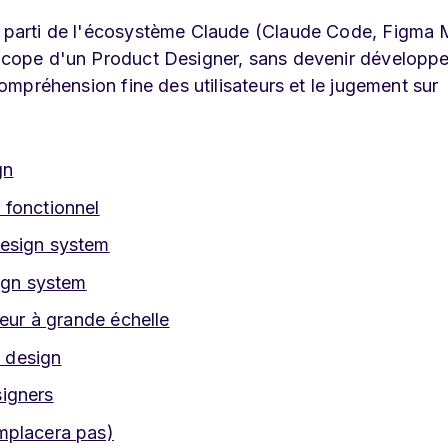
er parti de l'écosystème Claude (Claude Code, Figma
 scope d'un Product Designer, sans devenir développe
 compréhension fine des utilisateurs et le jugement sur
gn
 fonctionnel
design system
sign system
teur à grande échelle
e design
igners
mplacera pas)