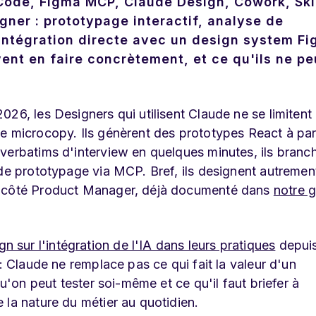
ode, Figma MCP, Claude Design, Cowork, Skil
gner : prototypage interactif, analyse de
 intégration directe avec un design system Fi
ent en faire concrètement, et ce qu'ils ne p
26, les Designers qui utilisent Claude ne se limitent 
e microcopy. Ils génèrent des prototypes React à par
verbatims d'interview en quelques minutes, ils branc
 de prototypage via MCP. Bref, ils designent autremen
ve côté Product Manager, déjà documenté dans
notre 
sur l'intégration de l'IA dans leurs pratiques
depui
: Claude ne remplace pas ce qui fait la valeur d'un
qu'on peut tester soi-même et ce qu'il faut briefer à
 la nature du métier au quotidien.