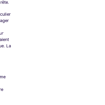
rête.
culier
nager
ur
aient
ue. La
mme
re