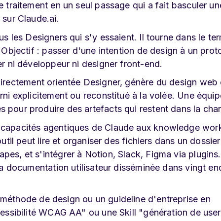
e traitement en un seul passage qui a fait basculer un
 sur Claude.ai.
lus les Designers qui s'y essaient. Il tourne dans le ter
. Objectif : passer d'une intention de design à un pro
er ni développeur ni designer front-end.
s directement orientée Designer, génère du design web 
rni explicitement ou reconstitué à la volée. Une équip
 pour produire des artefacts qui restent dans la char
es capacités agentiques de Claude aux knowledge wor
outil peut lire et organiser des fichiers dans un dossier
pes, et s'intégrer à Notion, Slack, Figma via plugins
 la documentation utilisateur disséminée dans vingt en
méthode de design ou un guideline d'entreprise en
ccessibilité WCAG AA" ou une Skill "génération de use