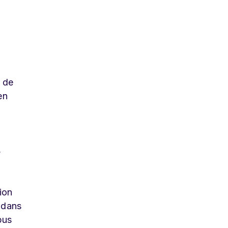
s de
en
,
ion
 dans
pus