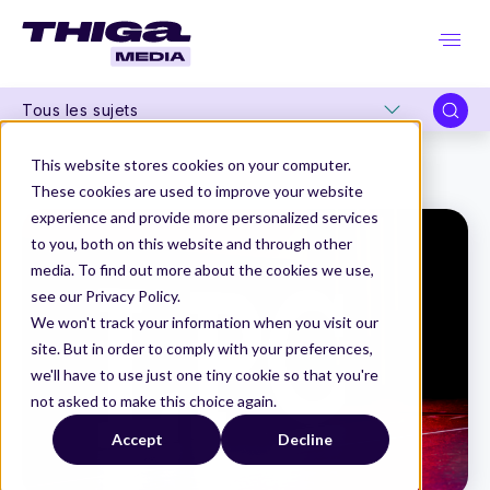
Tous les sujets
Thiga Media
La Product Conf
This website stores cookies on your computer.
LPC 2025 : et si l’IA changeait la donne pour l’accessibilité numérique ?
These cookies are used to improve your website
experience and provide more personalized services
to you, both on this website and through other
media. To find out more about the cookies we use,
see our Privacy Policy.
We won't track your information when you visit our
site. But in order to comply with your preferences,
we'll have to use just one tiny cookie so that you're
not asked to make this choice again.
Accept
Decline