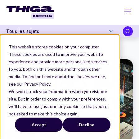
Tous les sujets
Thiga Media
Product Design
This website stores cookies on your computer.
La data visualisation : l’art de faire parler les données pour rester compétitif
These cookies are used to improve your website
experience and provide more personalized services
to you, both on this website and through other
media. To find out more about the cookies we use,
see our Privacy Policy.
We won't track your information when you visit our
site. But in order to comply with your preferences,
we'll have to use just one tiny cookie so that you're
not asked to make this choice again.
Accept
Decline