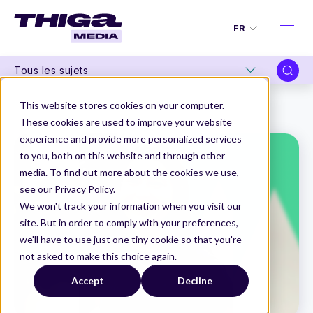
FR
Tous les sujets
Thiga Media
Data et intelligence artificielle
This website stores cookies on your computer.
Comment s’assurer que vos produits d’IA soient utilisés ?
These cookies are used to improve your website
experience and provide more personalized services
to you, both on this website and through other
media. To find out more about the cookies we use,
see our Privacy Policy.
We won't track your information when you visit our
site. But in order to comply with your preferences,
we'll have to use just one tiny cookie so that you're
not asked to make this choice again.
Accept
Decline