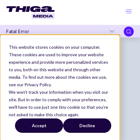
Fatal Error
This website stores cookies on your computer.
These cookies are used to improve your website
experience and provide more personalized services
to you, both on this website and through other
media. To find out more about the cookies we use,
see our Privacy Policy.
We won't track your information when you visit our
site. But in order to comply with your preferences,
Démontez les idées reçues sur le monde du
we'll have to use just one tiny cookie so that you're
Produit
not asked to make this choice again.
6
Vidéos
Accept
Decline
Thiga Media
Nos Séries Originales