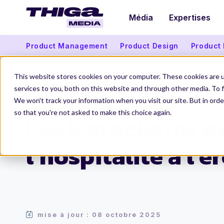
Média
Expertises
Product Management
Product Design
Product
This website stores cookies on your computer. These cookies are 
services to you, both on this website and through other media. To f
We won't track your information when you visit our site. But in orde
Thiga Media
Data et intelligence artificielle
Hospitalité et IA : les 5 d
so that you're not asked to make this choice again.
Les 5 prochains dé
l’hospitalité à l’èr
mise à jour : 08 octobre 2025