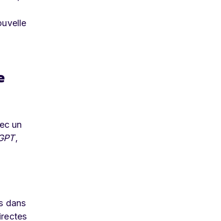
ouvelle
e
vec un
GPT
,
ts dans
irectes