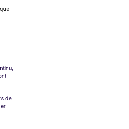
rque
ntinu,
ont
.
rs de
ier