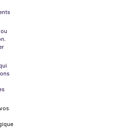
ents
 ou
on.
er
qui
ions
es
 vos
gique