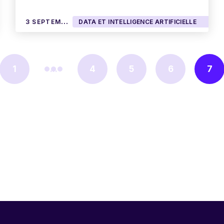
3
SEPTEMBRE 2014
DATA ET INTELLIGENCE ARTIFICIELLE
1
...
4
5
6
7