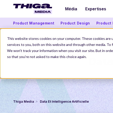
Média
Expertises
Product Management
Product Design
Product
This website stores cookies on your computer. These cookies are 
services to you, both on this website and through other media. To f
We won't track your information when you visit our site. But in orde
Data 
so that you're not asked to make this choice again.
Thiga Media
Data Et Intelligence Artificielle