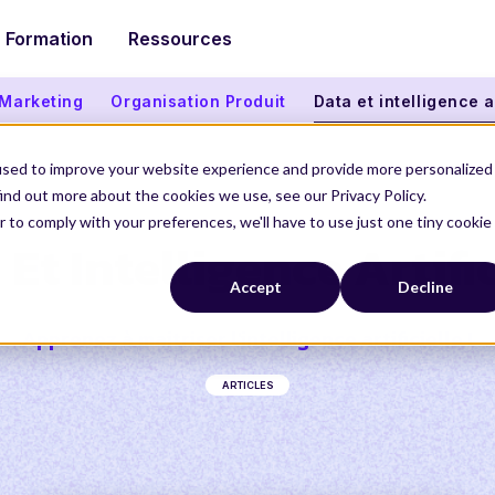
Formation
Ressources
 Marketing
Organisation Produit
Data et intelligence ar
used to improve your website experience and provide more personalized
ind out more about the cookies we use, see our Privacy Policy.
r to comply with your preferences, we'll have to use just one tiny cookie
Et Intelligence Artifi
Accept
Decline
Apprenez à maitriser l'intelligence artificielle !
ARTICLES