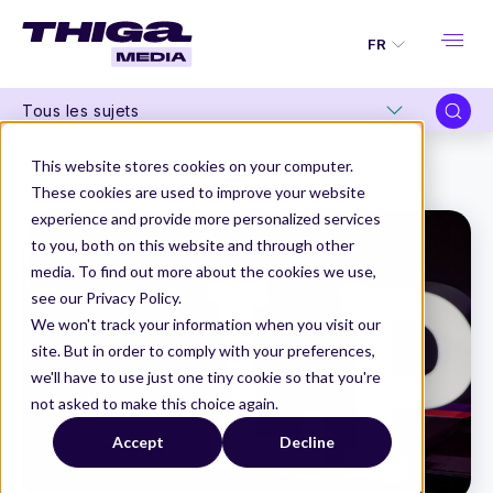
FR
Tous les sujets
Thiga Media
La Product Conf 2024
This website stores cookies on your computer.
“Forward to the future : How to be successful at PLG in the age of AI” par Oji Udezue
These cookies are used to improve your website
experience and provide more personalized services
to you, both on this website and through other
media. To find out more about the cookies we use,
see our Privacy Policy.
We won't track your information when you visit our
site. But in order to comply with your preferences,
we'll have to use just one tiny cookie so that you're
not asked to make this choice again.
Accept
Decline