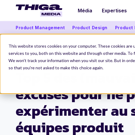
Média
Expertises
Product Management
Product Design
Product
This website stores cookies on your computer. These cookies are 
services to you, both on this website and through other media. To f
We won't track your information when you visit our site. But in orde
Thiga Media
La Product Conf 2024
Top 5 des excuses pour ne pas expérimenter au sein
so that you're not asked to make this choice again.
Top 5 des (mauvai
excuses pour ne 
expérimenter au 
équipes produit