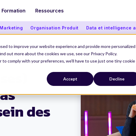
Formation
Ressources
 Marketing
Organisation Produit
Data et intelligence ar
used to improve your website experience and provide more personalized
ind out more about the cookies we use, see our Privacy Policy.
r to comply with your preferences, we'll have to use just one tiny cookie
 des équipes produit
ses)
Accept
Decline
pas
sein des