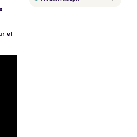
s
ur et