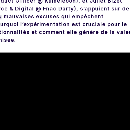
oduct Officer @ Kameleoon), et Juliet Bizet
e & Digital @ Fnac Darty), s’appuient sur de
nq mauvaises excuses qui empêchent
urquoi l’expérimentation est cruciale pour le
ionnalités et comment elle génère de la vale
misée.