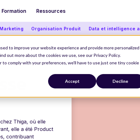
Formation
Ressources
 Marketing
Organisation Produit
Data et intelligence ar
used to improve your website experience and provide more personalized
ind out more about the cookies we use, see our Privacy Policy.
SE
r to comply with your preferences, we'll have to use just one tiny cookie
sse
Accept
Decline
chez Thiga, où elle
nt, elle a été Product
, contribuant