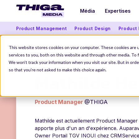
Média
Expertises
Product Management
Product Design
Product
This website stores cookies on your computer. These cookies are 
services to you, both on this website and through other media. To f
THIGA MEDIA
NOS AUTEURS
MATHILDE HES
We won't track your information when you visit our site. But in orde
so that you're not asked to make this choice again.
Mathilde He
Product Manager
@THIGA
Mathilde est actuellement Product Manager 
apporte plus d'un an d'expérience. Auparava
Owner Portail TGV INOUI chez CRMServices