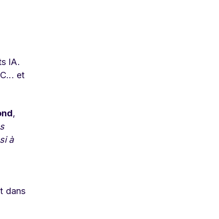
s IA.
C... et
ond
,
ès
si à
nt dans