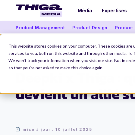
Média
Expertises
Product Management
Product Design
Product
This website stores cookies on your computer. These cookies are 
services to you, both on this website and through other media. To f
We won't track your information when you visit our site. But in orde
Thiga Media
Data et intelligence artificielle
Deepki x Thiga : quand 
so that you're not asked to make this choice again.
Deepki x Thiga : q
devient un allié s
mise à jour : 10 juillet 2025